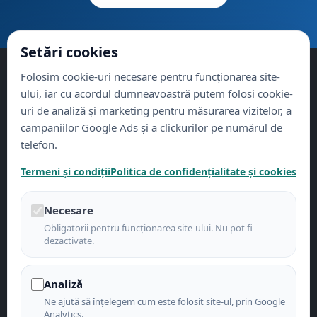
Setări cookies
Folosim cookie-uri necesare pentru funcționarea site-
Clinica Starclinic Baia Mare
ului, iar cu acordul dumneavoastră putem folosi cookie-
uri de analiză și marketing pentru măsurarea vizitelor, a
De peste 15 ani, dedicați sănătății tale. Servicii medicale
campaniilor Google Ads și a clickurilor pe numărul de
complete în Baia Mare și zona Maramureș, la cele mai înalte
telefon.
standarde de calitate.
Termeni și condiții
Politica de confidențialitate și cookies
📞
0262-218366
📍
Str. Victoriei 108, Baia Mare
Necesare
Obligatorii pentru funcționarea site-ului. Nu pot fi
SPECIALITĂȚI
dezactivate.
Toate specialitățile
ORL
Analiză
Neurologie
Ne ajută să înțelegem cum este folosit site-ul, prin Google
Analytics.
Cardiologie